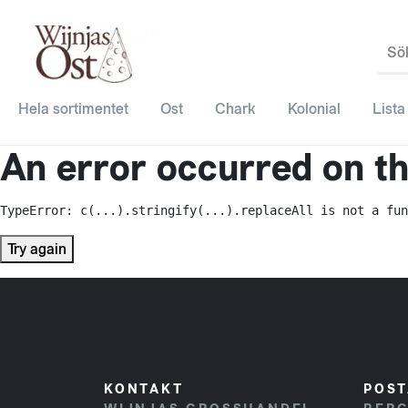
Sö
Hela sortimentet
Ost
Chark
Kolonial
Lista
An error occurred on the
TypeError: c(...).stringify(...).replaceAll is not a fun
Try again
KONTAKT
POST