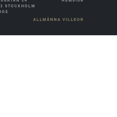
SGATAN 24
HEMSIDA
23
STOCKHOLM
IGE
ALLMÄNNA VILLKOR