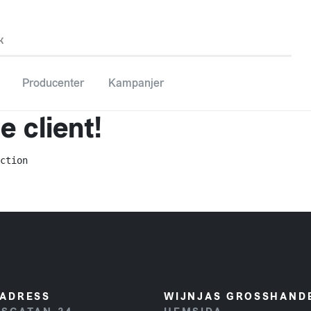
k
Producenter
Kampanjer
 client!
ction
ADRESS
WIJNJAS GROSSHAND