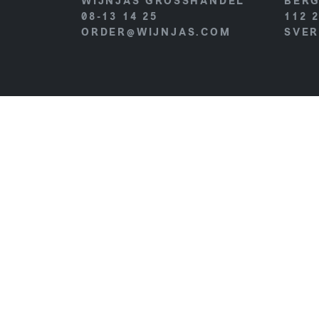
WIJNJAS GROSSHANDEL
BERG
08-13 14 25
112 
ORDER@WIJNJAS.COM
SVER