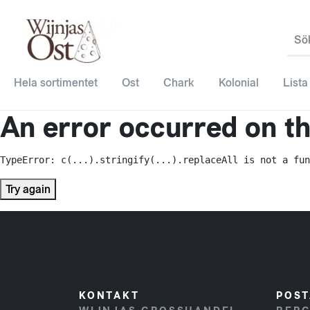
Sö
Hela sortimentet
Ost
Chark
Kolonial
Lista
An error occurred on the
TypeError: c(...).stringify(...).replaceAll is not a fun
Try again
KONTAKT
POST