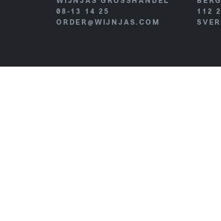
WIJNJAS GROSSHANDEL
BERG
08-13 14 25
112 
ORDER@WIJNJAS.COM
SVER