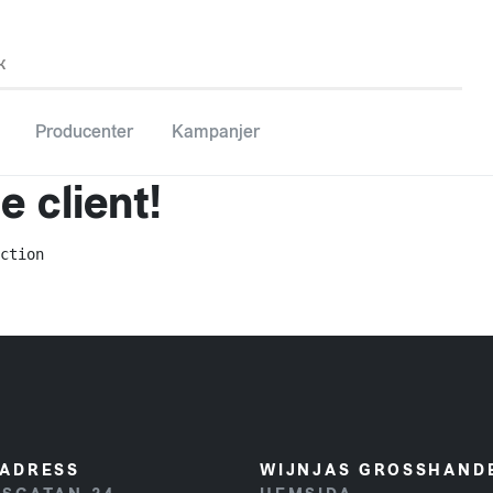
k
Producenter
Kampanjer
 client!
ction
ADRESS
WIJNJAS GROSSHAND