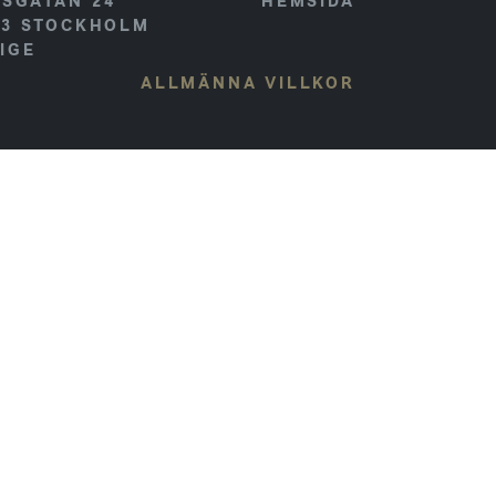
SGATAN 24
HEMSIDA
23
STOCKHOLM
IGE
ALLMÄNNA VILLKOR